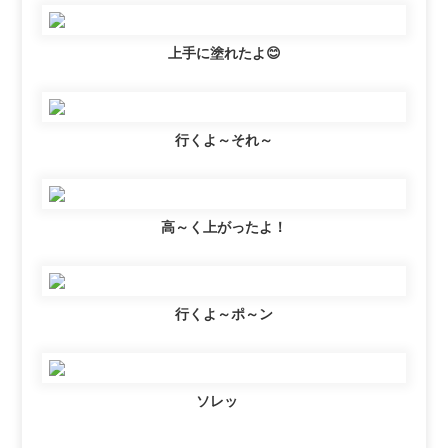
上手に塗れたよ😊
行くよ～それ～
高～く上がったよ！
行くよ～ポ～ン
ソレッ