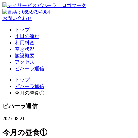
お問い合わせ
トップ
１日の流れ
利用料金
空き状況
施設概要
アクセス
ビハーラ通信
トップ
ビハーラ通信
今月の昼食①
ビハーラ通信
2025.08.21
今月の昼食①