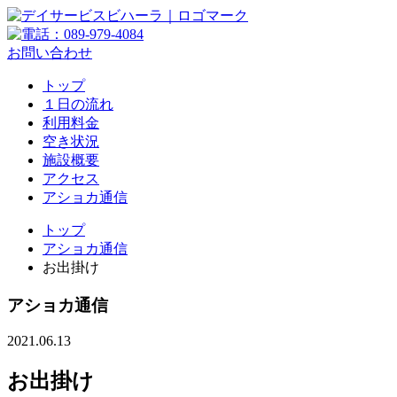
お問い合わせ
トップ
１日の流れ
利用料金
空き状況
施設概要
アクセス
アショカ通信
トップ
アショカ通信
お出掛け
アショカ通信
2021.06.13
お出掛け