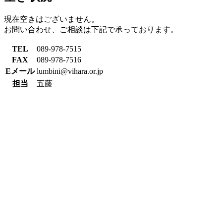
現在空きはございません。
お問い合わせ、ご相談は下記で承っております。
TEL
089-978-7515
FAX
089-978-7516
Eメール
lumbini@vihara.or.jp
担当
五藤