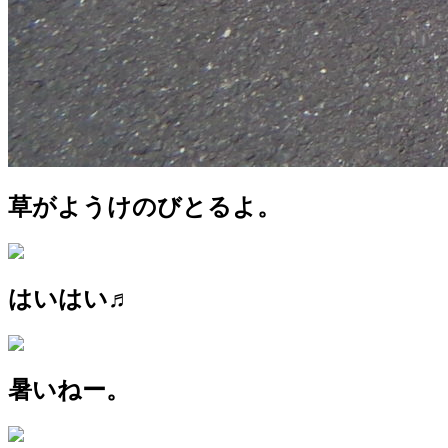
草がようけのびとるよ。
はいはい♬
暑いねー。