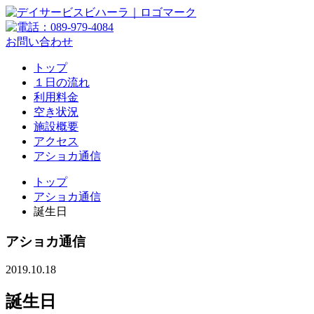
お問い合わせ
トップ
１日の流れ
利用料金
空き状況
施設概要
アクセス
アショカ通信
トップ
アショカ通信
誕生日
アショカ通信
2019.10.18
誕生日