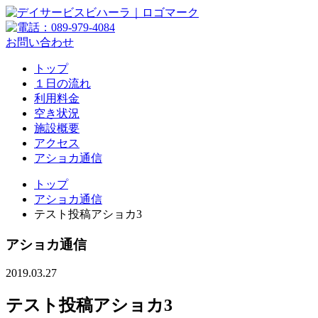
お問い合わせ
トップ
１日の流れ
利用料金
空き状況
施設概要
アクセス
アショカ通信
トップ
アショカ通信
テスト投稿アショカ3
アショカ通信
2019.03.27
テスト投稿アショカ3